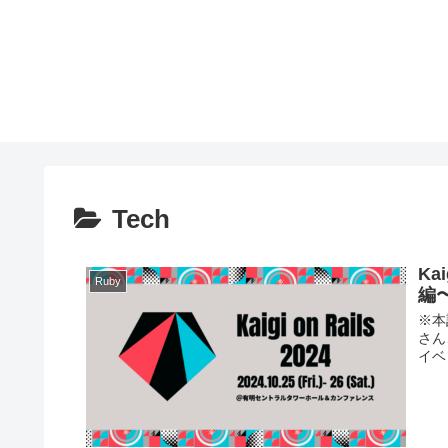
Tech
Ka
Ruby
編
※本
さん
イベ