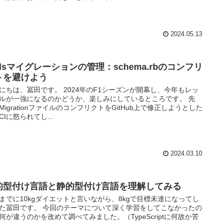
2024.05.13
ilsマイグレーションの管理：schema.rbのコンフリ
トを避けよう
にちは、冨田です。 2024年のF1シーズンが開幕し、今年もレッ
ルが一強になるのかどうか、楽しみにしているところです。 先
MigrationファイルのコンフリクトをGitHub上で修正しようとした
CIに怒られてし...
2024.03.10
的型付け言語と静的型付け言語を理解してみる
までに10kgダイエットと言いながら、8kgで目標未達になってし
た冨田です。 今回のテーマについて深く学習をしてこなかったの
何が違うのかを改めて調べてみました。（TypeScriptに何故か苦