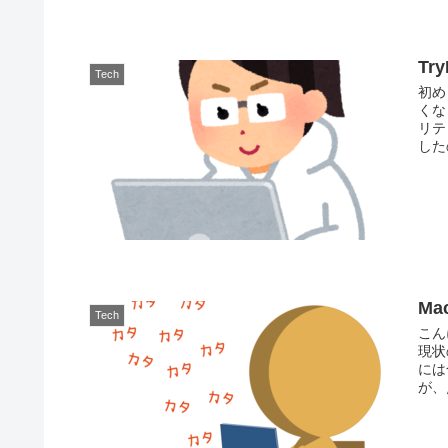
T
Tech
初め
くな
リテ
した
M
Tech
こん
現状
には
が、