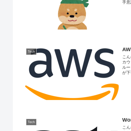
手意
A
Tech
こん
カウ
ルー
が下
Wo
Tech
こん