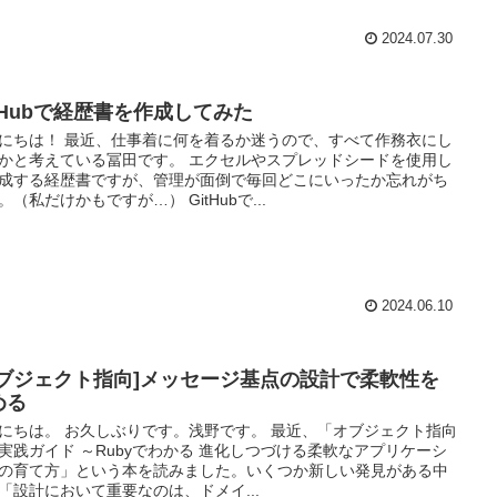
2024.07.30
itHubで経歴書を作成してみた
にちは！ 最近、仕事着に何を着るか迷うので、すべて作務衣にし
かと考えている冨田です。 エクセルやスプレッドシードを使用し
成する経歴書ですが、管理が面倒で毎回どこにいったか忘れがち
。（私だけかもですが…） GitHubで...
2024.06.10
オブジェクト指向]メッセージ基点の設計で柔軟性を
める
にちは。 お久しぶりです。浅野です。 最近、「オブジェクト指向
実践ガイド ～Rubyでわかる 進化しつづける柔軟なアプリケーシ
の育て方」という本を読みました。いくつか新しい発見がある中
「設計において重要なのは、ドメイ...