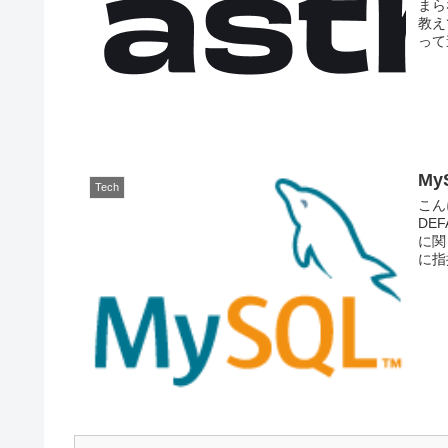
まら
教え
って
My
Tech
こん
DE
に関
に指