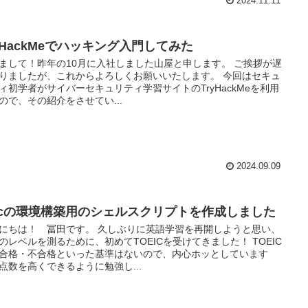
2024.11.11
ryHackMeでハッキング入門してみた
まして！昨年の10月に入社しました山屋と申します。 ご挨拶が遅
りましたが、これからよろしくお願いいたします。 今回はセキュ
ィ初学者がサイバーセキュリティ学習サイトのTryHackMeを利用
ので、その紹介をさせてい...
2024.09.09
acの環境構築用のシェルスクリプトを作成しました
にちは！ 冨田です。 久しぶりに英語学習を再開しようと思い、
のレベルを測るために、初めてTOEICを受けてきました！ TOEIC
合格・不合格といった基準はないので、内心ホッとしています
点数を高くできるように勉強し...