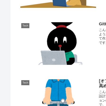
G
Tech
こん
よう
て作
です
[
Tech
高
こん
設計
ョン
で、