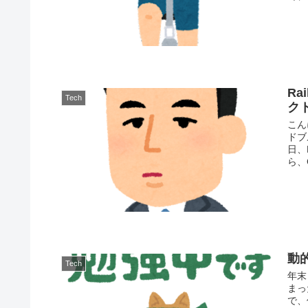
Ra
Tech
ク
こん
ドブ
日、
ら、
動
Tech
年末
まっ
で、