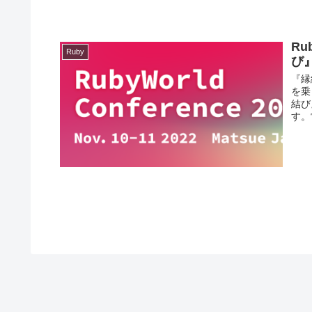
Ru
Ruby
び
『縁
を乗
結び
す。