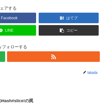
ェアする
Facebook
はてブ
LINE
コピー
daをフォローする
takada
)のHash#slice!の罠