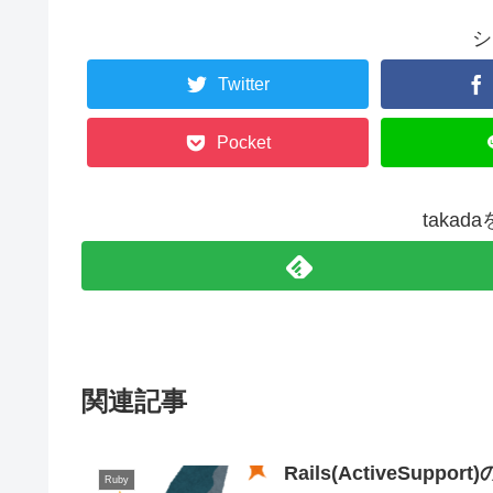
シ
Twitter
Pocket
taka
関連記事
Rails(ActiveSupport
Ruby