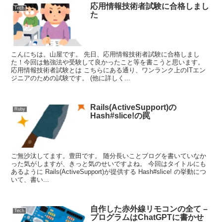
応用情報技術者試験に合格しまし
Tech
た
こんにちは。山屋です。 先日、応用情報技術者試験に合格しまし
た！今回は勉強法や受験して良かったこと等を書こうと思います。
応用情報技術者試験とは こちらにある通り、ワンランク上のITエン
ジニアのための試験です。 (他に詳しく...
Rails(ActiveSupport)の
Ruby
Hash#slice!の罠
ご無沙汰してます。豊田です。 随分長いことブログを書いていなか
った気がしますが、きっと気のせいですよね。 今回はタイトルにも
あるように Rails(ActiveSupport)が提供する Hash#slice! の挙動につ
いて、書い...
自作した赤外線リモコンの全て –
Tech
プログラムはChatGPTに書かせ