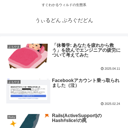
すぐわかるウィルドの生態系
うぃるどん ぶろぐだどん
「休養学: あなたを疲れから救
よもやま
う」を読んでエンジニアの疲労に
ついて考えてみた
2025.04.11
Facebookアカウント乗っ取られ
よもやま
ました（泣）
2025.02.24
Rails(ActiveSupport)の
Ruby
Hash#slice!の罠